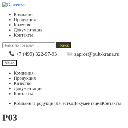
Перейти
Перейти
к
к
Компания
навигации
содержимому
Продукция
Качество
Документация
Контакты
Искать:
Поиск
+7 (499) 322-97-93
zapros@pult-krana.ru
Меню
Компания
Продукция
Качество
Документация
Контакты
Компания
Продукция
Качество
Документация
Контакты
P03