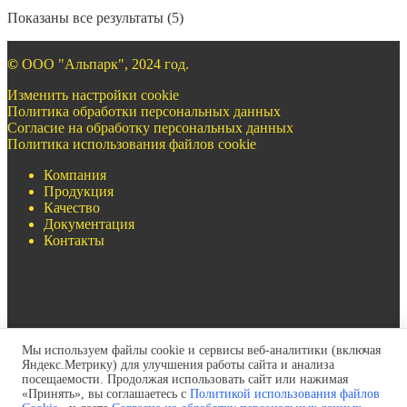
Показаны все результаты (5)
©
ООО "Альпарк", 2024 год.
Изменить настройки cookie
Политика обработки персональных данных
Согласие на обработку персональных данных
Политика использования файлов cookie
Компания
Продукция
Качество
Документация
Контакты
Мы используем файлы cookie и сервисы веб-аналитики (включая
+7(499)322-97-93
Яндекс.Метрику) для улучшения работы сайта и анализа
+7(717)269-69-54
посещаемости. Продолжая использовать сайт или нажимая
zapros@pult-krana.ru
«Принять», вы соглашаетесь с
Политикой использования файлов