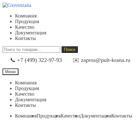
Перейти
Перейти
к
к
Компания
навигации
содержимому
Продукция
Качество
Документация
Контакты
Искать:
Поиск
📞 +7 (499) 322-97-93
✉️ zapros@pult-krana.ru
Меню
Компания
Продукция
Качество
Документация
Контакты
Компания
Продукция
Качество
Документация
Контакты