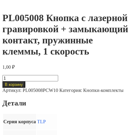
PL005008 Кнопка с лазерной
гравировкой + замыкающий
контакт, пружинные
клеммы, 1 скорость
1,00
₽
Количество
товара
В корзину
PL005008
Артикул:
PL005008PCW10
Категория:
Кнопки-комплекты
Кнопка
с
Детали
лазерной
гравировкой
+
замыкающий
Серия корпуса
TLP
контакт,
пружинные