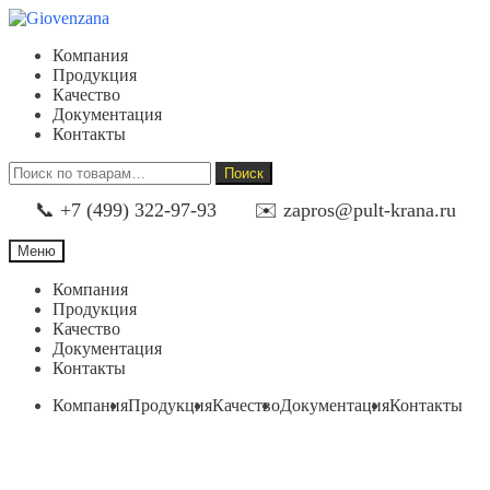
Перейти
Перейти
к
к
Компания
навигации
содержимому
Продукция
Качество
Документация
Контакты
Искать:
Поиск
📞 +7 (499) 322-97-93
✉️ zapros@pult-krana.ru
Меню
Компания
Продукция
Качество
Документация
Контакты
Компания
Продукция
Качество
Документация
Контакты