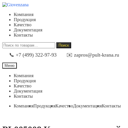
Перейти
Перейти
к
к
Компания
навигации
содержимому
Продукция
Качество
Документация
Контакты
Искать:
Поиск
📞 +7 (499) 322-97-93
✉️ zapros@pult-krana.ru
Меню
Компания
Продукция
Качество
Документация
Контакты
Компания
Продукция
Качество
Документация
Контакты