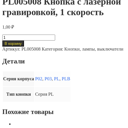
PL005008 Кнопка с лазерной
гравировкой, 1 скорость
1,00
₽
Количество
товара
В корзину
PL005008
Артикул:
PL005008
Категория:
Кнопки, лампы, выключатели
Кнопка
с
Детали
лазерной
гравировкой,
1
скорость
Серия корпуса
P02
,
P03
,
PL
,
PLB
Тип кнопки
Серия PL
Похожие товары