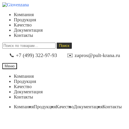
Перейти
Перейти
к
к
Компания
навигации
содержимому
Продукция
Качество
Документация
Контакты
Искать:
Поиск
📞 +7 (499) 322-97-93
✉️ zapros@pult-krana.ru
Меню
Компания
Продукция
Качество
Документация
Контакты
Компания
Продукция
Качество
Документация
Контакты