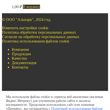
1,00
₽
В корзину
©
ООО "Альпарк", 2024 год.
Изменить настройки cookie
Политика обработки персональных данных
Согласие на обработку персональных данных
Политика использования файлов cookie
Компания
Продукция
Качество
Документация
Контакты
Мы используем файлы cookie и сервисы веб-аналитики (включая
+7(499)322-97-93
Яндекс.Метрику) для улучшения работы сайта и анализа
+7(717)269-69-54
посещаемости. Продолжая использовать сайт или нажимая
zapros@pult-krana.ru
«Принять», вы соглашаетесь с
Политикой использования файлов