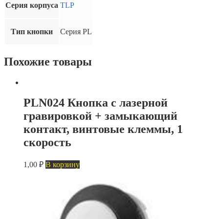
двойной
Серия корпуса
TLP
замыкающий
контакт,
пружинные
Тип кнопки
Серия PL
клеммы,
2
скорости
Похожие товары
PLN024 Кнопка с лазерной
гравировкой + замыкающий
контакт, винтовые клеммы, 1
скорость
1,00
₽
В корзину