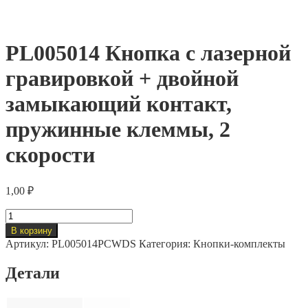
PL005014 Кнопка с лазерной
гравировкой + двойной
замыкающий контакт,
пружинные клеммы, 2
скорости
1,00
₽
Количество
товара
В корзину
PL005014
Артикул:
PL005014PCWDS
Категория:
Кнопки-комплекты
Кнопка
с
Детали
лазерной
гравировкой
+