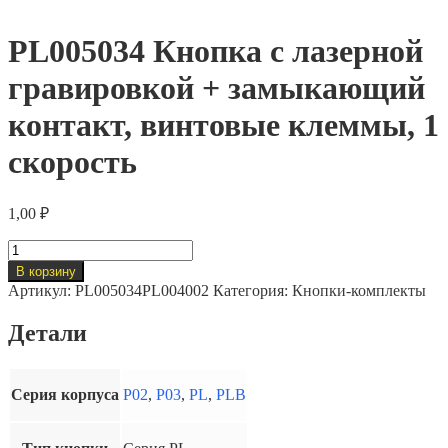
PL005034 Кнопка с лазерной
гравировкой + замыкающий
контакт, винтовые клеммы, 1
скорость
1,00
₽
Количество
товара
В корзину
PL005034
Артикул:
PL005034PL004002
Категория:
Кнопки-комплекты
Кнопка
с
Детали
лазерной
гравировкой
+
замыкающий
Серия корпуса
P02
,
P03
,
PL
,
PLB
контакт,
винтовые
клеммы,