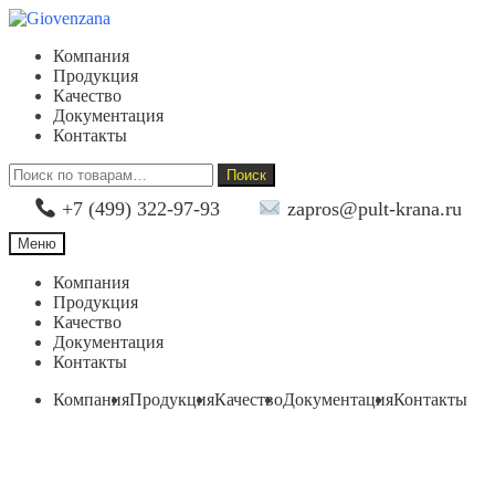
Перейти
Перейти
к
к
Компания
навигации
содержимому
Продукция
Качество
Документация
Контакты
Искать:
Поиск
+7 (499) 322-97-93
zapros@pult-krana.ru
Меню
Компания
Продукция
Качество
Документация
Контакты
Компания
Продукция
Качество
Документация
Контакты