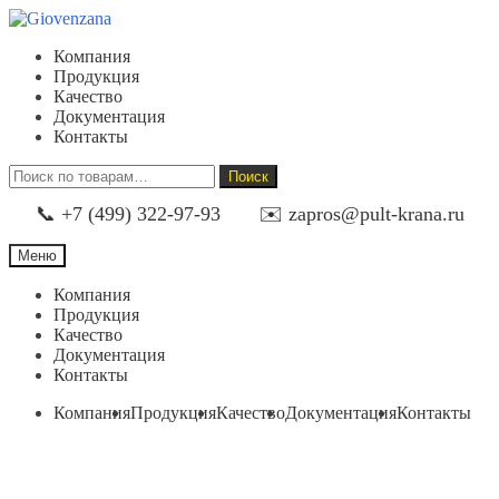
Перейти
Перейти
к
к
Компания
навигации
содержимому
Продукция
Качество
Документация
Контакты
Искать:
Поиск
📞 +7 (499) 322-97-93
✉️ zapros@pult-krana.ru
Меню
Компания
Продукция
Качество
Документация
Контакты
Компания
Продукция
Качество
Документация
Контакты