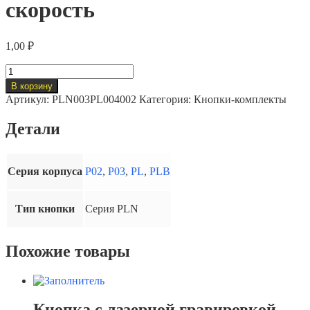
скорость
1,00
₽
Количество
товара
В корзину
PLN003
Артикул:
PLN003PL004002
Категория:
Кнопки-комплекты
Кнопка
с
Детали
лазерной
гравировкой
+
замыкающий
Серия корпуса
P02
,
P03
,
PL
,
PLB
контакт,
винтовые
клеммы,
Тип кнопки
Серия PLN
1
скорость
Похожие товары
Кнопка с лазерной гравировкой