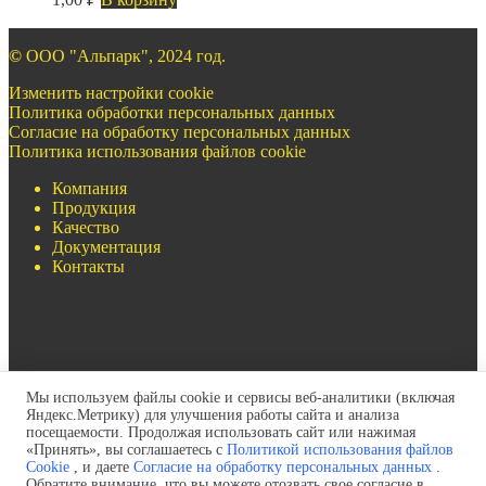
©
ООО "Альпарк", 2024 год.
Изменить настройки cookie
Политика обработки персональных данных
Согласие на обработку персональных данных
Политика использования файлов cookie
Компания
Продукция
Качество
Документация
Контакты
Мы используем файлы cookie и сервисы веб-аналитики (включая
+7(499)322-97-93
Яндекс.Метрику) для улучшения работы сайта и анализа
+7(717)269-69-54
посещаемости. Продолжая использовать сайт или нажимая
zapros@pult-krana.ru
«Принять», вы соглашаетесь с
Политикой использования файлов
Cookie
, и даете
Согласие на обработку персональных данных
.
Обратите внимание, что вы можете отозвать свое согласие в