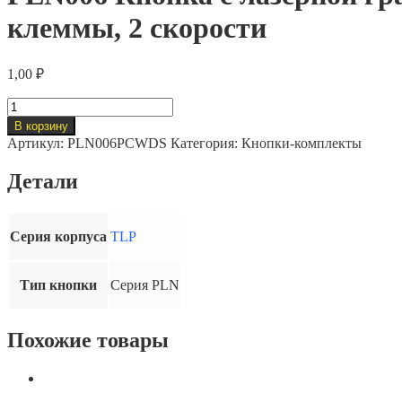
клеммы, 2 скорости
1,00
₽
Количество
товара
В корзину
PLN006
Артикул:
PLN006PCWDS
Категория:
Кнопки-комплекты
Кнопка
с
Детали
лазерной
гравировкой
+
двойной
Серия корпуса
TLP
замыкающий
контакт,пружинные
клеммы,
Тип кнопки
Серия PLN
2
скорости
Похожие товары