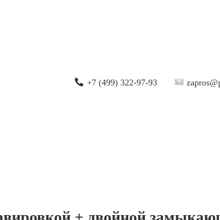
+7 (499) 322-97-93
zapros@p
равировкой + двойной замыка