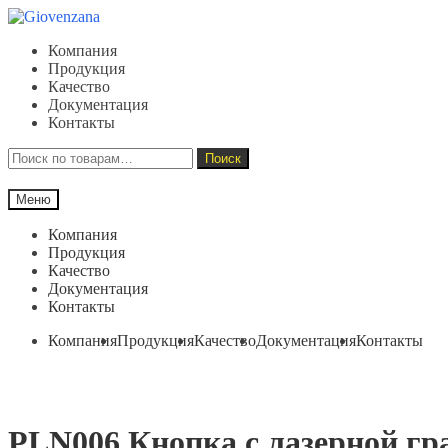
Перейти
Перейти
к
к
Компания
навигации
содержимому
Продукция
Качество
Документация
Контакты
Искать:
Поиск
Меню
Компания
Продукция
Качество
Документация
Контакты
Компания
Продукция
Качество
Документация
Контакты
PLN006 Кнопка с лазерной г