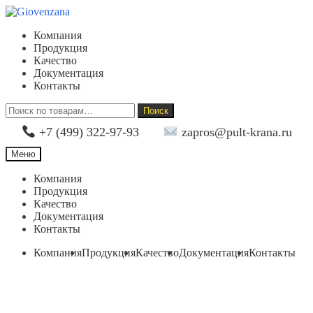
Перейти
Перейти
к
к
Компания
навигации
содержимому
Продукция
Качество
Документация
Контакты
Искать:
Поиск
+7 (499) 322-97-93
zapros@pult-krana.ru
Меню
Компания
Продукция
Качество
Документация
Контакты
Компания
Продукция
Качество
Документация
Контакты