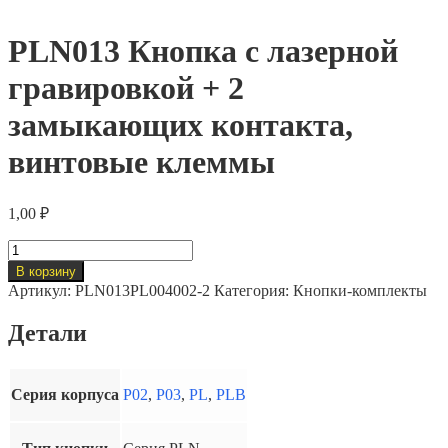
PLN013 Кнопка с лазерной
гравировкой + 2
замыкающих контакта,
винтовые клеммы
1,00
₽
Количество
товара
В корзину
PLN013
Артикул:
PLN013PL004002-2
Категория:
Кнопки-комплекты
Кнопка
с
Детали
лазерной
гравировкой
+
2
Серия корпуса
P02
,
P03
,
PL
,
PLB
замыкающих
контакта,
винтовые