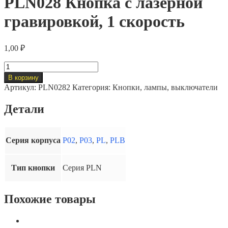
PLN028 Кнопка с лазерной
гравировкой, 1 скорость
1,00
₽
Количество
товара
В корзину
PLN028
Артикул:
PLN0282
Категория:
Кнопки, лампы, выключатели
Кнопка
с
Детали
лазерной
гравировкой,
1
скорость
Серия корпуса
P02
,
P03
,
PL
,
PLB
Тип кнопки
Серия PLN
Похожие товары