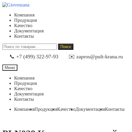
Перейти
Перейти
к
к
Компания
навигации
содержимому
Продукция
Качество
Документация
Контакты
Искать:
Поиск
📞 +7 (499) 322-97-93
✉️ zapros@pult-krana.ru
Меню
Компания
Продукция
Качество
Документация
Контакты
Компания
Продукция
Качество
Документация
Контакты