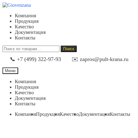
Перейти
Перейти
к
к
Компания
навигации
содержимому
Продукция
Качество
Документация
Контакты
Искать:
Поиск
📞 +7 (499) 322-97-93
✉️ zapros@pult-krana.ru
Меню
Компания
Продукция
Качество
Документация
Контакты
Компания
Продукция
Качество
Документация
Контакты