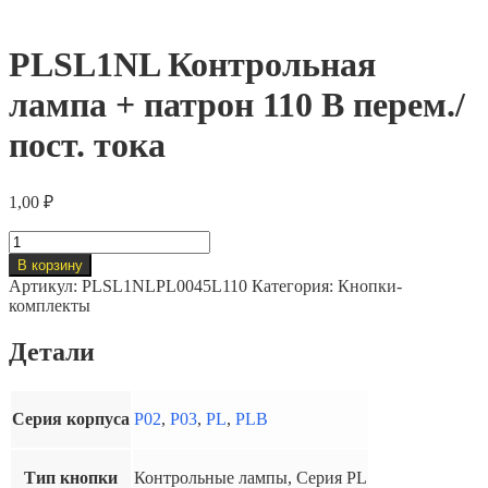
PLSL1NL Контрольная
лампа + патрон 110 В перем./
пост. тока
1,00
₽
Количество
товара
В корзину
PLSL1NL
Артикул:
PLSL1NLPL0045L110
Категория:
Кнопки-
Контрольная
комплекты
лампа
+
Детали
патрон
110
В
перем./
Серия корпуса
P02
,
P03
,
PL
,
PLB
пост.
тока
Тип кнопки
Контрольные лампы, Серия PL