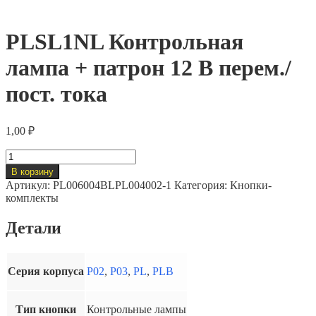
PLSL1NL Контрольная
лампа + патрон 12 В перем./
пост. тока
1,00
₽
Количество
товара
В корзину
PLSL1NL
Артикул:
PL006004BLPL004002-1
Категория:
Кнопки-
Контрольная
комплекты
лампа
+
Детали
патрон
12
В
перем./
Серия корпуса
P02
,
P03
,
PL
,
PLB
пост.
тока
Тип кнопки
Контрольные лампы