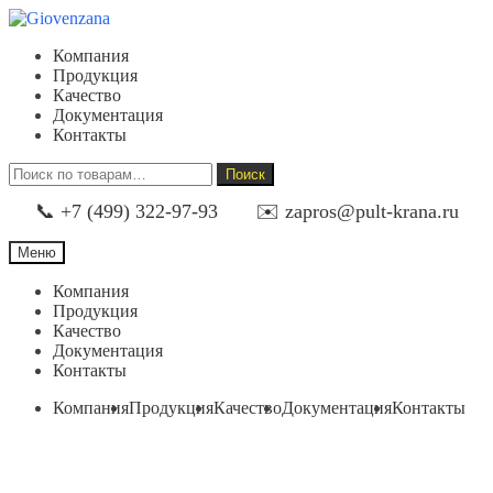
Перейти
Перейти
к
к
Компания
навигации
содержимому
Продукция
Качество
Документация
Контакты
Искать:
Поиск
📞 +7 (499) 322-97-93
✉️ zapros@pult-krana.ru
Меню
Компания
Продукция
Качество
Документация
Контакты
Компания
Продукция
Качество
Документация
Контакты