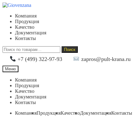
Перейти
Перейти
к
к
Компания
навигации
содержимому
Продукция
Качество
Документация
Контакты
Искать:
Поиск
+7 (499) 322-97-93
zapros@pult-krana.ru
Меню
Компания
Продукция
Качество
Документация
Контакты
Компания
Продукция
Качество
Документация
Контакты