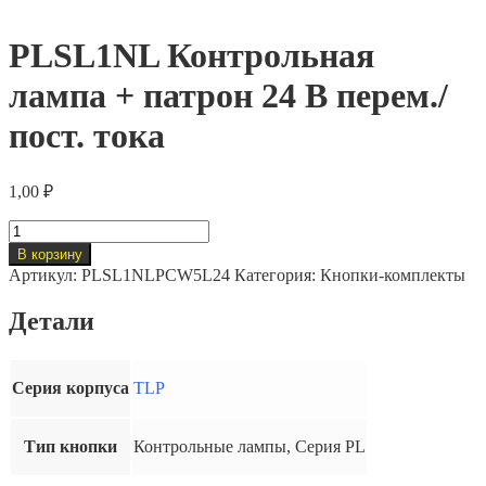
PLSL1NL Контрольная
лампа + патрон 24 В перем./
пост. тока
1,00
₽
Количество
товара
В корзину
PLSL1NL
Артикул:
PLSL1NLPCW5L24
Категория:
Кнопки-комплекты
Контрольная
лампа
Детали
+
патрон
24
В
Серия корпуса
TLP
перем./
пост.
тока
Тип кнопки
Контрольные лампы, Серия PL