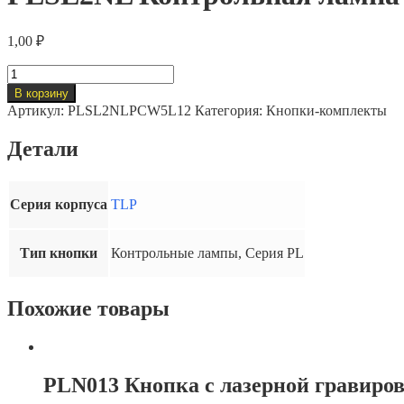
1,00
₽
Количество
товара
В корзину
PLSL2NL
Артикул:
PLSL2NLPСW5L12
Категория:
Кнопки-комплекты
Контрольная
лампа
Детали
+
патрон
12
В
Серия корпуса
TLP
перем./
пост.
тока
Тип кнопки
Контрольные лампы, Серия PL
Похожие товары
PLN013 Кнопка с лазерной гравиро