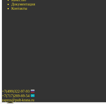
Документация
Контакты
+7(499)322-97-93
+7(717)269-69-54
zapros@pult-krana.ru