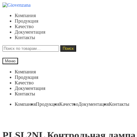
Перейти
Перейти
к
к
Компания
навигации
содержимому
Продукция
Качество
Документация
Контакты
Искать:
Поиск
Меню
Компания
Продукция
Качество
Документация
Контакты
Компания
Продукция
Качество
Документация
Контакты
PLSL2NL Контрольная лампа + 