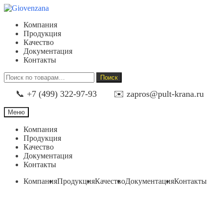
Перейти
Перейти
к
к
Компания
навигации
содержимому
Продукция
Качество
Документация
Контакты
Искать:
Поиск
📞 +7 (499) 322-97-93
✉️ zapros@pult-krana.ru
Меню
Компания
Продукция
Качество
Документация
Контакты
Компания
Продукция
Качество
Документация
Контакты