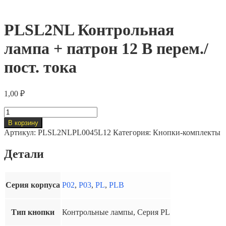
PLSL2NL Контрольная
лампа + патрон 12 В перем./
пост. тока
1,00
₽
Количество
товара
В корзину
PLSL2NL
Артикул:
PLSL2NLPL0045L12
Категория:
Кнопки-комплекты
Контрольная
лампа
Детали
+
патрон
12
В
Серия корпуса
P02
,
P03
,
PL
,
PLB
перем./
пост.
тока
Тип кнопки
Контрольные лампы, Серия PL