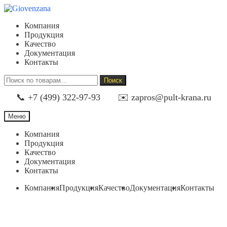
Перейти
Перейти
к
к
Компания
навигации
содержимому
Продукция
Качество
Документация
Контакты
Искать:
Поиск
📞 +7 (499) 322-97-93
✉️ zapros@pult-krana.ru
Меню
Компания
Продукция
Качество
Документация
Контакты
Компания
Продукция
Качество
Документация
Контакты