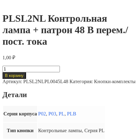
PLSL2NL Контрольная
лампа + патрон 48 В перем./
пост. тока
1,00
₽
Количество
товара
В корзину
PLSL2NL
Артикул:
PLSL2NLPL0045L48
Категория:
Кнопки-комплекты
Контрольная
лампа
Детали
+
патрон
48
В
Серия корпуса
P02
,
P03
,
PL
,
PLB
перем./
пост.
тока
Тип кнопки
Контрольные лампы, Серия PL