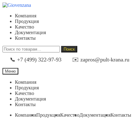
Перейти
Перейти
к
к
Компания
навигации
содержимому
Продукция
Качество
Документация
Контакты
Искать:
Поиск
📞 +7 (499) 322-97-93
✉️ zapros@pult-krana.ru
Меню
Компания
Продукция
Качество
Документация
Контакты
Компания
Продукция
Качество
Документация
Контакты