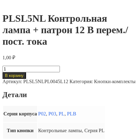
PLSL5NL Контрольная
лампа + патрон 12 В перем./
пост. тока
1,00
₽
Количество
товара
В корзину
PLSL5NL
Артикул:
PLSL5NLPL0045L12
Категория:
Кнопки-комплекты
Контрольная
лампа
Детали
+
патрон
12
В
Серия корпуса
P02
,
P03
,
PL
,
PLB
перем./
пост.
тока
Тип кнопки
Контрольные лампы, Серия PL