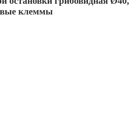
 остановки грибовидная Ø40,
овые клеммы
ы