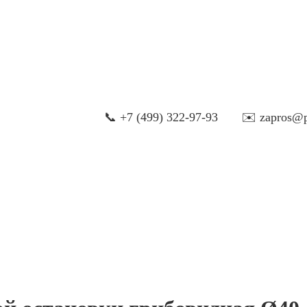
📞 +7 (499) 322-97-93
✉️ zapros@p