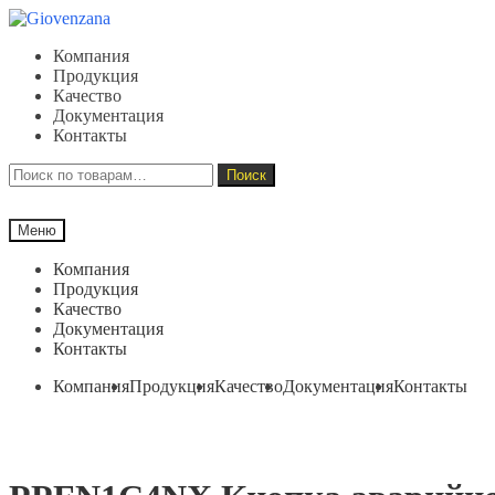
Перейти
Перейти
к
к
Компания
навигации
содержимому
Продукция
Качество
Документация
Контакты
Искать:
Поиск
Меню
Компания
Продукция
Качество
Документация
Контакты
Компания
Продукция
Качество
Документация
Контакты