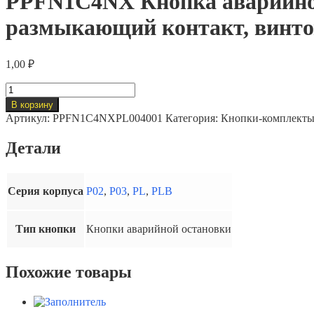
PPFN1C4NX Кнопка аварийной
размыкающий контакт, винт
1,00
₽
Количество
товара
В корзину
PPFN1C4NX
Артикул:
PPFN1C4NXPL004001
Категория:
Кнопки-комплект
Кнопка
аварийной
Детали
остановки
грибовидная
Ø40,
разблокируется
Серия корпуса
P02
,
P03
,
PL
,
PLB
ключом
+
размыкающий
Тип кнопки
Кнопки аварийной остановки
контакт,
винтовые
клеммы
Похожие товары